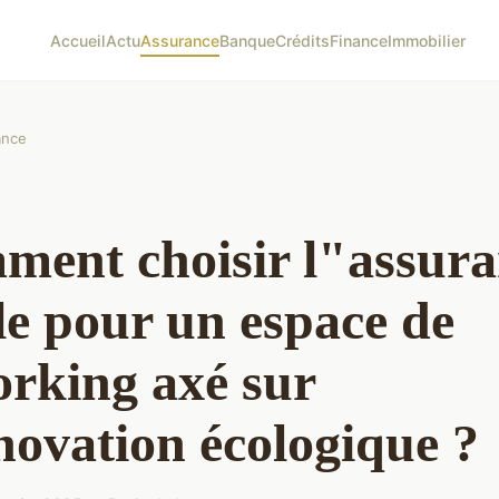
Accueil
Actu
Assurance
Banque
Crédits
Finance
Immobilier
ance
ent choisir l"assura
le pour un espace de
rking axé sur
novation écologique ?