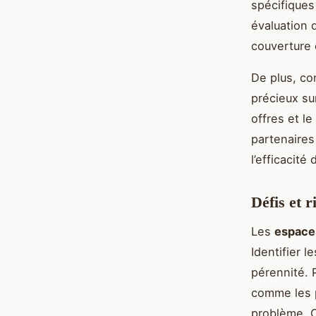
spécifiques
évaluation 
couverture 
De plus, co
précieux sur
offres et le
partenaires 
l’efficacit
Défis et 
Les
espace
Identifier l
pérennité. 
comme les 
problème. C