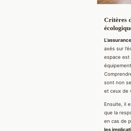
Critères 
écologiqu
L’assuranc
axés sur l’
espace est 
équipements
Comprendre 
sont non se
et ceux de
Ensuite, il
que la respo
en cas de p
les implica