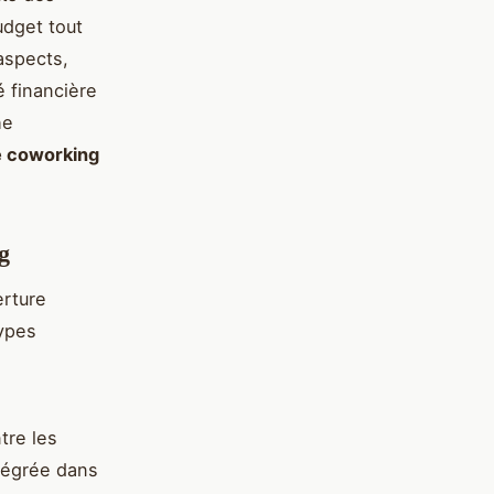
udget tout
aspects,
 financière
he
e coworking
g
erture
types
tre les
tégrée dans