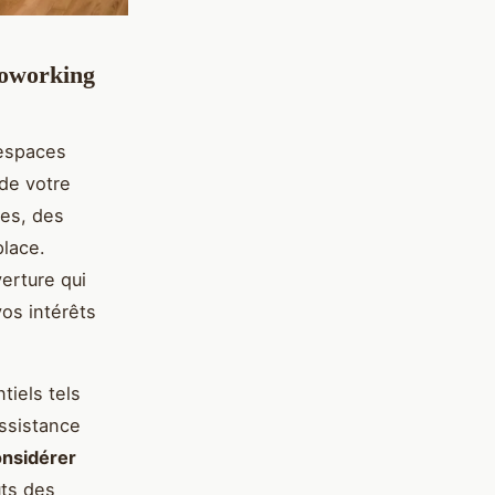
 coworking
 espaces
de votre
nes, des
place.
erture qui
os intérêts
tiels tels
assistance
nsidérer
ts des