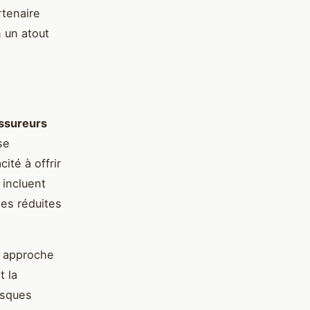
rtenaire
 un atout
ssureurs
se
ité à offrir
 incluent
mes réduites
e approche
t la
isques