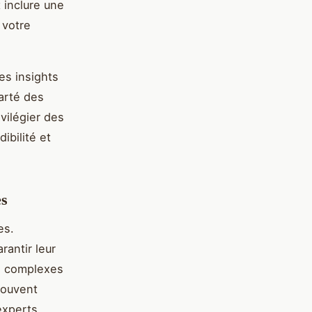
 inclure une
 votre
es insights
larté des
ivilégier des
ibilité et
es
es.
rantir leur
es complexes
souvent
experts