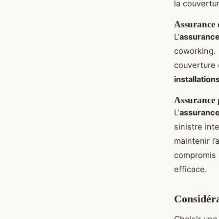
la couvertur
Assurance 
L’
assurance
coworking. 
couverture 
installation
Assurance p
L’
assurance 
sinistre int
maintenir l’
compromis p
efficace.
Considéra
Choisir un