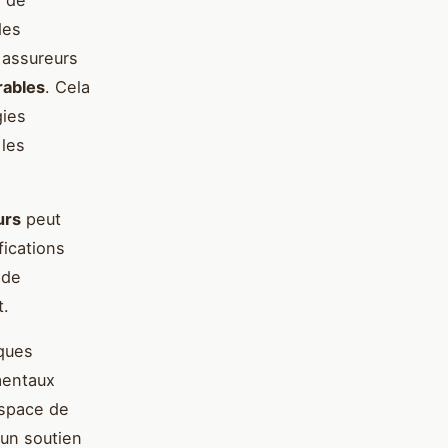
des
 assureurs
rables
. Cela
gies
 les
urs
peut
fications
 de
t.
iques
mentaux
espace de
un soutien