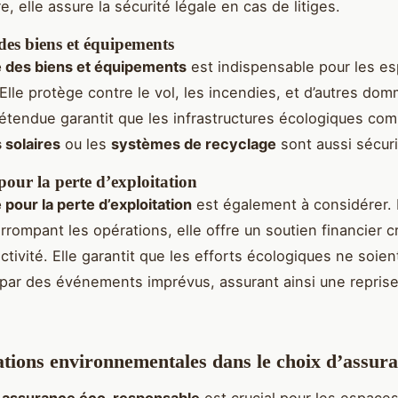
e, elle assure la sécurité légale en cas de litiges.
des biens et équipements
 des biens et équipements
est indispensable pour les e
Elle protège contre le vol, les incendies, et d’autres d
étendue garantit que les infrastructures écologiques co
s solaires
ou les
systèmes de recyclage
sont aussi sécur
our la perte d’exploitation
pour la perte d’exploitation
est également à considérer.
errompant les opérations, elle offre un soutien financier c
activité. Elle garantit que les efforts écologiques ne soien
ar des événements imprévus, assurant ainsi une reprise
tions environnementales dans le choix d’assur
e
assurance éco-responsable
est crucial pour les espace