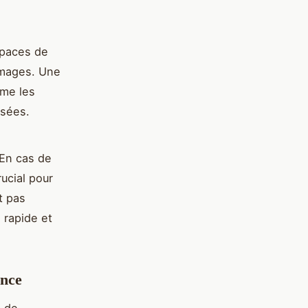
spaces de
ommages. Une
mme les
isées.
 En cas de
rucial pour
t pas
 rapide et
ance
s de