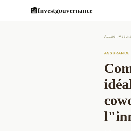
Investgouvernance
📰
Accueil
›
Assur
ASSURANCE
Comm
idéa
cowo
l"in